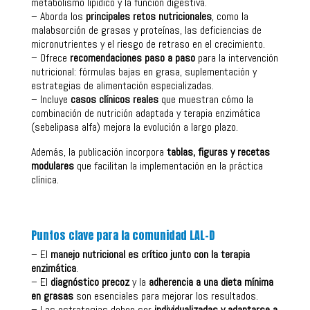
metabolismo lipídico y la función digestiva.
– Aborda los
principales retos nutricionales
, como la
malabsorción de grasas y proteínas, las deficiencias de
micronutrientes y el riesgo de retraso en el crecimiento.
– Ofrece
recomendaciones paso a paso
para la intervención
nutricional: fórmulas bajas en grasa, suplementación y
estrategias de alimentación especializadas.
– Incluye
casos clínicos reales
que muestran cómo la
combinación de nutrición adaptada y terapia enzimática
(sebelipasa alfa) mejora la evolución a largo plazo.
Además, la publicación incorpora
tablas, figuras y recetas
modulares
que facilitan la implementación en la práctica
clínica.
Puntos clave para la comunidad LAL-D
– El
manejo nutricional es crítico junto con la terapia
enzimática
.
– El
diagnóstico precoz
y la
adherencia a una dieta mínima
en grasas
son esenciales para mejorar los resultados.
– Las estrategias deben ser
individualizadas y adaptarse a