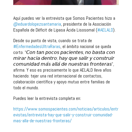
Aquí puedes ver la entrevista que Somos Pacientes hizo a
@eduardolopezsantamaria
, presidente de la Asociación
Española de Déficit de Lipasa Ácida Lisosomal (
#AELALD
).
Desde su punto de vista, cuando se trata de
#EnfermedadesUltraRaras
, el ámbito nacional se queda
corto. “𝘊𝘰𝘯 𝘵𝘢𝘯 𝘱𝘰𝘤𝘰𝘴 𝘱𝘢𝘤𝘪𝘦𝘯𝘵𝘦𝘴, 𝘯𝘰 𝘣𝘢𝘴𝘵𝘢 𝘤𝘰𝘯
𝘮𝘪𝘳𝘢𝘳 𝘩𝘢𝘤𝘪𝘢 𝘥𝘦𝘯𝘵𝘳𝘰; 𝘩𝘢𝘺 𝘲𝘶𝘦 𝘴𝘢𝘭𝘪𝘳 𝘺 𝘤𝘰𝘯𝘴𝘵𝘳𝘶𝘪𝘳
𝘤𝘰𝘮𝘶𝘯𝘪𝘥𝘢𝘥 𝘮𝘢́𝘴 𝘢𝘭𝘭𝘢́ 𝘥𝘦 𝘯𝘶𝘦𝘴𝘵𝘳𝘢𝘴 𝘧𝘳𝘰𝘯𝘵𝘦𝘳𝘢𝘴”,
afirma. Y eso es precisamente lo que AELALD lleva años
haciendo: tejer una red internacional de contactos,
colaboración científica y apoyo mutuo entre familias de
todo el mundo.
Puedes leer la entrevista completa en:
https://www.somospacientes.com/noticias/articulos/entr
evistas/entrevista-hay-que-salir-y-construir-comunidad-
mas-alla-de-nuestras-fronteras/